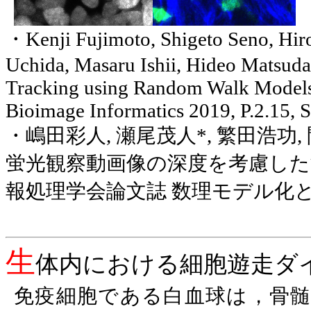
・
Kenji Fujimoto, Shigeto Seno, Hir
Uchida, Masaru Ishii, Hideo Matsud
Tracking using Random Walk Models 
Bioimage Informatics 2019, P.2.15, S
・嶋田彩人
,
瀬尾茂人
*,
繁田浩功
,
蛍光観察動画像の深度を考慮した
報処理学会論文誌 数理モデル化
生
体内における細胞遊走ダ
免疫細胞である白血球は，骨