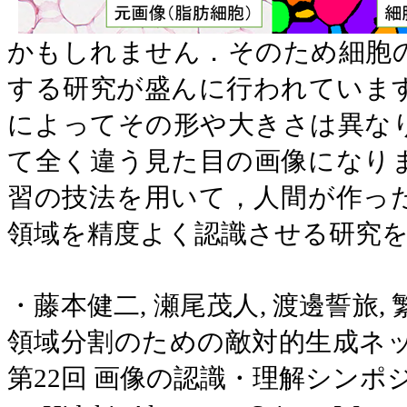
かもしれません．そのため細胞
する研究が盛んに行われていま
によってその形や大きさは異な
て全く違う見た目の画像になり
習の技法を用いて，人間が作っ
領域を精度よく認識させる研究
・藤本健二
,
瀬尾茂人
,
渡邊誓旅
,
領域分割のための敵対的生成ネ
第
22
回 画像の認識・理解シンポ