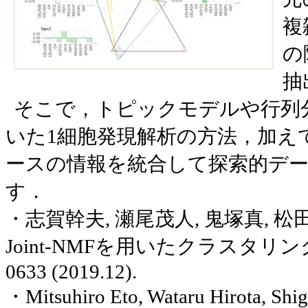
複
の
抽
そこで，トピックモデルや行列
いた
1
細胞発現解析の方法，加え
ースの情報を統合して探索的デ
す．
・志賀幹夫
,
瀬尾茂人
,
鬼塚真
,
松
Joint-NMF
を用いたクラスタリン
0633 (2019.12).
・
Mitsuhiro
Eto
,
Wataru
Hirota
, Shi