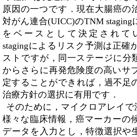
原因の一つです．現在大腸癌の
対がん連合
(UICC)
の
TNM staging
をベースとして決定されて
staging
によるリスク予測は正確
ストですが，同一ステージに分
からさらに再発危険度の高いサ
定することができれば，過不足
治療方針の選択に有用です．
そのために，マイクロアレイで
様々な臨床情報，癌マーカーの
データを入力とし，特徴選択や