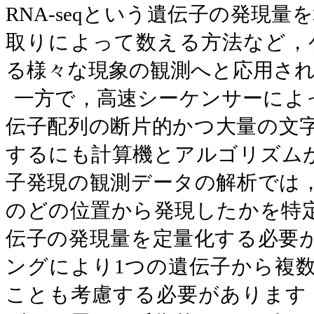
RNA-seq
という遺伝子の発現量を
取りによって数える方法など，
る様々な現象の観測へと応用さ
一方で，高速シーケンサーによ
伝子配列の断片的かつ大量の文
するにも計算機とアルゴリズム
子発現の観測データの解析では
のどの位置から発現したかを特
伝子の発現量を定量化する必要
ングにより
1
つの遺伝子から複
ことも考慮する必要があります