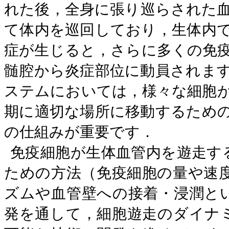
れた後，全身に張り巡らされた
て体内を巡回しており，生体内
症が生じると，さらに多くの免
髄腔から炎症部位に動員されま
ステムにおいては，様々な細胞
期に適切な場所に移動するため
の仕組みが重要です．
免疫細胞が生体血管内を遊走す
ための方法（免疫細胞の量や速
ズムや血管壁への接着・浸潤と
発を通して，細胞遊走のダイナ