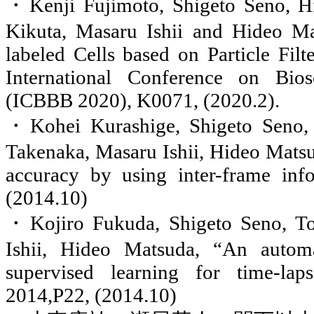
・
Kenji Fujimoto, Shigeto Seno, H
Kikuta, Masaru Ishii and Hideo M
labeled Cells based on Particle Fil
International Conference on Bios
(ICBBB 2020), K0071, (2020.2).
・
Kohei Kurashige, Shigeto Seno,
Takenaka, Masaru Ishii, Hideo Mats
accuracy by using inter-frame inf
(2014.10)
・
Kojiro Fukuda, Shigeto Seno, T
Ishii, Hideo Matsuda,
“
An automa
supervised learning for time-lap
2014,P22, (2014.10)