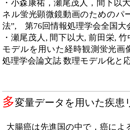
・小森康祐，瀬尾茂人，間下以大
ネル蛍光顕微鏡動画のためのパ
法”
,
第
76
回情報処理学会全国大
・瀬尾茂人
,
間下以大
,
前田栄
,
竹
モデルを用いた経時観測蛍光画
処理学会論文誌 数理モデル化と
多
変量データを用いた疾患
大腸癌は先進国の中で，癌によ