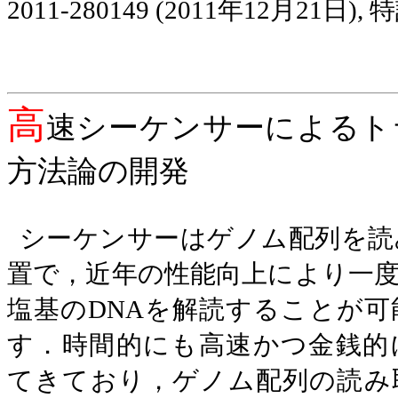
2011-280149 (2011
年
12
月
21
日
),
特
高
速シーケンサーによるト
方法論の開発
シーケンサーはゲノム配列を読
置で，近年の性能向上により一
塩基の
DNA
を解読することが可
す．時間的にも高速かつ金銭的
てきており，ゲノム配列の読み