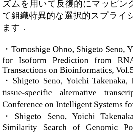
ズムを用いて反復的にマッピン
て組織特異的な選択的スプライ
ます．
・
Tomoshige Ohno, Shigeto Seno, Y
for Isoform Prediction from RNA
Transactions on Bioinformatics, Vol.5
・
Shigeto Seno, Yoichi Takenaka,
tissue-specific alternative trans
Conference on Intelligent Systems f
・
Shigeto Seno, Yoichi Takena
Similarity Search of Genomic Po