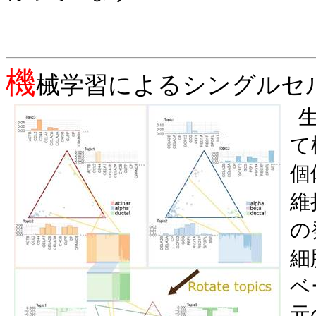
機
械学習によるシングルセ
て
個
維
の
細
ベ
元