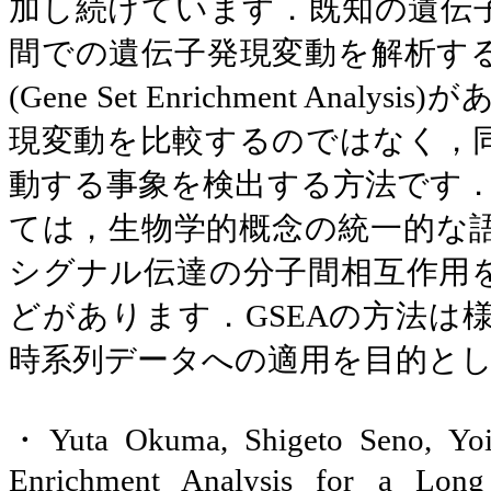
加し続けています．既知の遺伝
間での遺伝子発現変動を解析す
(Gene Set Enrichment Analysis)
が
現変動を比較するのではなく，
動する事象を検出する方法です
ては，生物学的概念の統一的な
シグナル伝達の分子間相互作用
どがあります．
GSEA
の方法は
時系列データへの適用を目的と
・
Yuta Okuma, Shigeto Seno, Yo
Enrichment Analysis for a Long