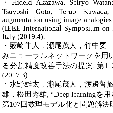
・
Hideki
Akazawa
,
Seiryo
Watana
Tsuyoshi
Goto
,
Teruo
Kawada, 
augmentation using image analogies
(IEEE International Symposium on 
Italy (2019.4).
・薮崎隼人，瀬尾茂人，竹中要
みニューラルネットワークを用
る分割精度改善手法の提案
,
第
11
(2017.3).
・水野雄太，瀬尾茂人，渡邊誓
雄，松田秀雄
,
“
Deep learning
を用
第
107
回数理モデル化と問題解決