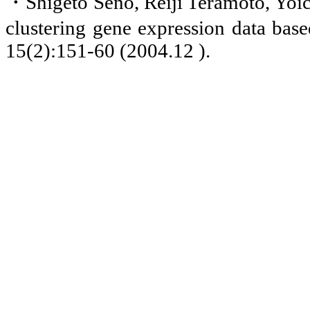
・
Shigeto Seno, Reiji
Teramoto
, Yoi
clustering gene expression data base
15(2):151-60 (2004.12 ).